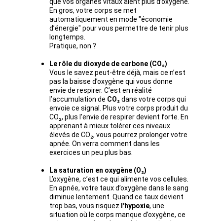
que vos organes vitaux aient plus d’oxygène. 
En gros, votre corps se met 
automatiquement en mode "économie 
d’énergie" pour vous permettre de tenir plus 
longtemps. 
Pratique, non ?
Le rôle du dioxyde de carbone (CO₂)
Vous le savez peut-être déjà, mais ce n’est 
pas la baisse d’oxygène qui vous donne 
envie de respirer. C’est en réalité 
l’accumulation de 
CO₂
 dans votre corps qui 
envoie ce signal. Plus votre corps produit du 
CO₂, plus l’envie de respirer devient forte. En 
apprenant à mieux tolérer ces niveaux 
élevés de CO₂, vous pourrez prolonger votre 
apnée. On verra comment dans les 
exercices un peu plus bas.
La saturation en oxygène (O₂)
L’oxygène, c’est ce qui alimente vos cellules. 
En apnée, votre taux d’oxygène dans le sang 
diminue lentement. Quand ce taux devient 
trop bas, vous risquez
 l'hypoxie
, une 
situation où le corps manque d’oxygène, ce 