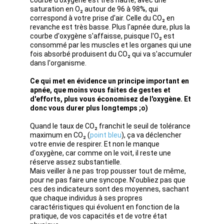
courbe d'oxygène est très haute, avec une 
saturation en O₂ autour de 96 à 98%, qui 
correspond à votre prise d'air. Celle du CO₂ en 
revanche est très basse. Plus l'apnée dure, plus la 
courbe d'oxygène s'affaisse, puisque l'O₂ est 
consommé par les muscles et les organes qui une 
fois absorbé produisent du CO₂ qui va s'accumuler 
dans l'organisme.
Ce qui met en évidence un principe important en 
apnée, que moins vous faites de gestes et 
d'efforts, plus vous économisez de l'oxygène. Et 
donc vous durer plus longtemps ;o)
Quand le taux de CO₂ franchit le seuil de tolérance 
maximum en CO₂ (
point bleu
), ça va déclencher 
votre envie de respirer. Et non le manque 
d'oxygène, car comme on le voit, il reste une 
réserve assez substantielle.
Mais veiller à ne pas trop pousser tout de même, 
pour ne pas faire une syncope. N'oubliez pas que 
ces des indicateurs sont des moyennes, sachant 
que chaque individus à ses propres 
caractéristiques qui évoluent en fonction de la 
pratique, de vos capacités et de votre état 