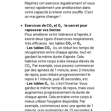
Répétez cet exercice régulièrement et vous 
verrez rapidement une amélioration dans 
votre capacité à retenir votre souffle. C’est 
un vrai game changer !
Exercices de CO₂ et O₂ : le secret pour 
repousser vos limites
Pour améliorer votre tolérance à l’apnée, il 
existe deux types d’exercices respiratoires 
très efficaces : les tables 
CO₂
 et 
O₂
.
- 
Les tables CO₂
 : Ici, on réduit les temps de 
récupération entre chaque apnée, tout en 
gardant la même durée d’apnée. Cela 
habitue votre corps à des niveaux élevés de 
CO₂. Par exemple, vous pouvez commencer 
par des apnées de 1 minute, avec 2 minutes 
de repos, puis réduire progressivement le 
repos à 1 minute, puis 45 secondes, etc.
- 
Les tables O₂
 : Ici, c’est l’inverse. Vous 
gardez le même temps de repos, mais vous 
augmentez progressivement la durée de 
chaque apnée. Cela entraîne votre corps à 
mieux utiliser l’oxygène disponible. Par 
exemple, commencez avec une apnée de 1 
minute, puis augmentez de 15 secondes à 