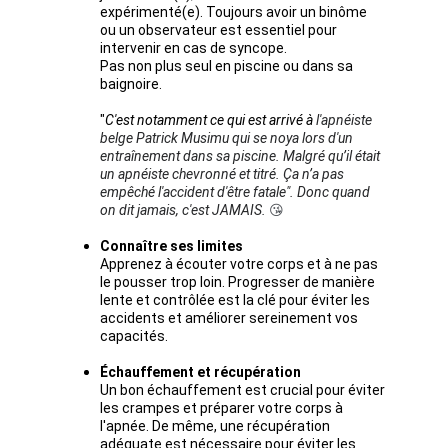
expérimenté(e). Toujours avoir un binôme 
ou un observateur est essentiel pour 
intervenir en cas de syncope.
Pas non plus seul en piscine ou dans sa 
baignoire.
"
C'est notamment ce qui est arrivé à
 l'apnéiste 
belge Patrick Musimu qui se noya lors d'un 
entraînement dans sa piscine. Malgré qu’il était 
un apnéiste chevronné et titré. Ça n’a pas 
empêché l'accident d'être fatale". Donc quand 
on dit jamais, c'est JAMAIS. 
😘 
Connaître ses limites
Apprenez à écouter votre corps et à ne pas 
le pousser trop loin. Progresser de manière 
lente et contrôlée est la clé pour éviter les 
accidents et améliorer sereinement vos 
capacités.
Échauffement et récupération
Un bon échauffement est crucial pour éviter 
les crampes et préparer votre corps à 
l'apnée. De même, une récupération 
adéquate est nécessaire pour éviter les 